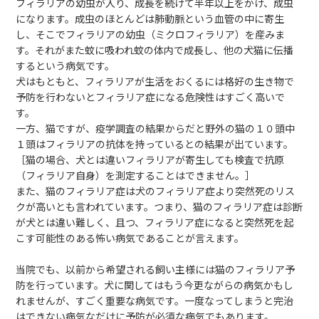
フィラリアの幼虫が入り、成長を続けて半年以上をかけ、成虫
になります。成虫のほとんどは肺動脈という血管の中に寄生
し、そこでフィラリアの幼虫（ミクロフィラリア）を産みま
す。それがまた蚊に吸われ蚊の体内で成長し、他の犬猫に伝播
するという病気です。
犬はもともと、フィラリアが生活をおくるには格好の生き物で
予防を行わないとフィラリア症になる危険性はすごく高いで
す。
一方、猫ですが、疫学調査の結果からだと野外の猫の１０頭中
１頭はフィラリアの抗体を持っているとの結果が出ています。
［猫の場合、犬とは違いフィラリアが寄生しても検査で抗原
（フィラリア自身）を測定することはできません。］
また、猫のフィラリア症は犬のフィラリア症より突然死のリス
クが高いとも言われています。つまり、猫のフィラリア症は診断
が犬とは違い難しく、且つ、フィラリア症になると突然死を起
こす可能性のある怖い病気であることが言えます。
当院でも、以前から希望される飼い主様には猫のフィラリア予
防を行っています。犬に関してはもう今更ながらの病気かもし
れませんが、すごく重要な病気です。一度なってしまうと完治
はできない病気なだけに予防が必須な病気でもあります。