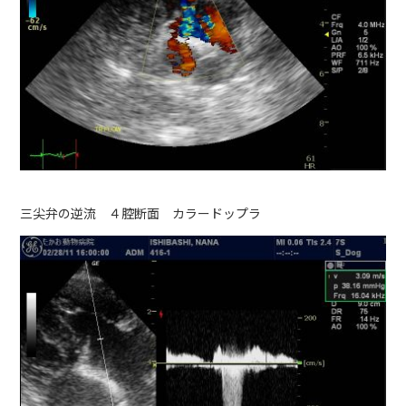
三尖弁の逆流 ４腔断面 カラードップラ