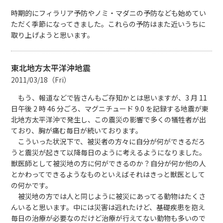
時期的にフィラリア予防やノミ・マダニの予防なども始めてい
ただく季節になってきました。これらの予防はまた近いうちに
取り上げようと思います。
東北地方太平洋沖地震
2011/03/18（Fri）
もう、報道などで皆さんもご存知かとは思いますが、3 月 11
日午後 2 時 46 分ごろ、マグニチュード 9.0 を記録する地震が東
北地方太平洋沖で発生し、この震災の影響で多くの犠牲者が出
ており、胸が痛む毎日が続いております。
こういった状況下で、被災者の方々に自分が何ができるだろ
うと震災が起きて以降毎日のように考えるようになりました。
獣医師として被災地の方に何ができるのか？自分が何か他の人
とかわってできるようなものといえばそれはきっと獣医として
の何かです。
被災地の方では人と同じように被災にあってる動物はたくさ
んいると思います。中には災害は逃れたけど、基礎疾患を抱え
毎日の治療が必要なのだけど治療が行えてない動物も多いので