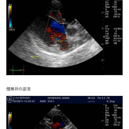
僧房弁の逆流