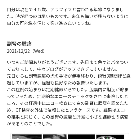
自分は現在で４５歳、アラフィフと言われる年齢になりまし
た。時が経つのは早いものです。来年も悔いが残らないように
自分の可能性を信じて突き進みたいですね。
副腎の腫瘍
2021/12/22（Wed）
いつもご訪問ありがとうございます。先日まで色々とバタつい
ておりまして、中々ブログがアップできずにすいません。
先日から右副腎腫瘍の犬の手術が無事終わり、術後3週間ほど経
過していますが、経過も良好なため報告いたします。
この症例の始まりは定期健診からでした。胆嚢内に胆泥が貯ま
っているため、定期的なエコーのチェックをされに来院したと
ころ、その経過中にエコー検査にて右の副腎に腫瘤を認めたた
め、CT検査を外注で依頼したというケースです。結果はエコー
の結果と同じく、右の副腎の腫瘤と肝臓に小さな結節性の病変
があるとのことでした。