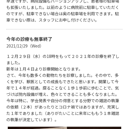
早速ですが、病院設備もバージョンアップし、患者様の駐車場
も拡張いたしました。以前のように病院前に駐車していただく
のですが、駐車できない場合は奥の駐車場を利用できます。駐
車できない際は、スタッフにお申し付けください。
今年の診療も無事終了
2021/12/29（Wed）
１２月２９日（水）の18時をもって２０２１年の診療を終了し
ました。
新年は１月４日より診療開始となります。
さて、今年も数多くの動物たちを診察しました。その中で、多
くを学び、獣医としての成長もできたと思います。開業して今
年で１４年が経過。腐ることなく１歩１歩前に歩むことで、気
づけば院内設備が増え、色々とできることも多くなりました。
今年は特に、学会発表や自分の得意とする分野での雑誌の執筆
の依頼（２本）があったりとコロナ禍ではありますが、充実し
た１年でありました（ありがたいことに来年にももう１本雑誌
の執筆が決定しています）。