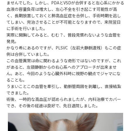
ませんでした。しかし、PDAとVSDが合併すると左心系にかかる
血液の容量負荷は増大し、左心不全を引き起こす可能性が高
く、長期放置しておくと肺高血圧症を合併し、手術時期を逃し
てしまい、完治させることが不可能となりますので、来院翌日
に手術を行いました。
実際に開胸してみると、むむ？、普段見慣れないような血管を
発見。
かなり希にあるのですが、PLSVC（左前大静脈遺残）もこの症
例は合併していました。
この血管異常は命に関わるような奇形ではないのですが、これ
があると、左頸静脈からの右心系へのアプローチが出来ませ
ん。あと、今回のような心臓外科時に視野の観点でジャマにな
ることも。
うまいことこの血管を牽引し、動脈管周囲を剥離し、直接結紮
できました。
術後、一時的な高血圧が認められましたが、内科治療でカバー
でき、その後の経過は良好で、先日退院しました。