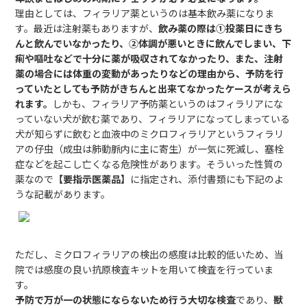
理由としては、フィラリア薬というのは基本飲み薬になりま
す。最近は注射薬もありますが、
飲み薬の際は①投薬日にきち
んと飲んでいなかったり、②体調が悪いときに飲んでしまい、下
痢や嘔吐などで十分に薬が吸収されてなかったり、また、注射
薬の場合には体重の変動があったりなどの理由から、予防を行
っていたとしても予防がきちんと出来てなかったケースが考えら
れます。
しかも、フィラリア予防薬というのはフィラリアにな
っていない犬が飲む薬であり、フィラリアになってしまっている
犬が知らずに飲むと血液中のミクロフィラリアというフィラリ
アの仔虫（成虫は肺動脈内に主に寄生）が一気に死滅し、塞栓
症などを起こし亡くなる危険性があります。そういった性質の
薬なので
【要指示医薬品】
に指定され、添付書類にも下記のよ
うな記載があります。
ただし、ミクロフィラリアの検出の感度は比較的低いため、当
院では感度の良い抗原検査キットを用いて検査を行っていま
す。
予防で万が一の状態にならないため行う大切な検査
であり、
獣