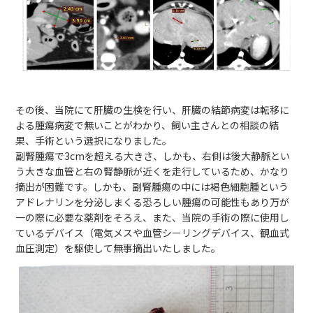
その後、当院にて肝臓の生検を行い、肝臓の結節病変は転移に
よる腫瘍病変で無いことがわかり、飼い主さんとの相談の結
果、手術という選択になりました。
副腎腫瘍で3cmを超える大きさ、しかも、右側は後大静脈とい
う大きな血管と右の腎静脈が近くを走行しているため、かなり
摘出が困難です。しかも、副腎腫瘍の中には褐色細胞腫という
アドレナリンを分泌しまくる恐ろしい腫瘍の可能性もあり万が
一の際に必要な薬剤をそろえ、また、当院の手術の際に使用し
ているデバイス（電気メスや血管シーリングデバイス、観血式
血圧測定）を駆使して無事摘出いたしました。