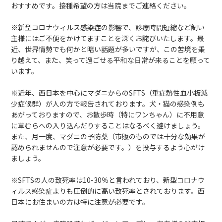
おすすめです。接種希望の方は当院までご連絡ください。
※新型コロナウィルス感染症の影響で、診療時間短縮など飼い
主様にはご不便をかけてますことを深くお詫びいたします。最
近、世界情勢でも何かと暗い話題が多いですが、この苦境を乗
り越えて、また、笑って過ごせる平和な日常が来ることを願って
います。
※近年、西日本を中心にマダニからのSFTS（重症熱性血小板減
少症候群）が人の方で報告されております。犬・猫の感染例も
あがっておりますので、お散歩時（特にワンちゃん）に不用意
に草むらへの入り込んだりすることはなるべく避けましょう。
また、月一度、マダニの予防薬（市販のものでは十分な効果が
認められませんので注意が必要です。）を投与するよう心がけ
ましょう。
※SFTSの人の致死率は10-30％と言われており、新型コロナウ
ィルス感染症よりも圧倒的に高い致死率とされております。西
日本にお住まいの方は特に注意が必要です。