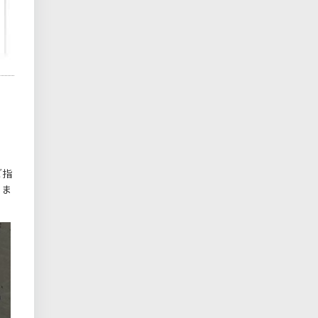
ご指
りま