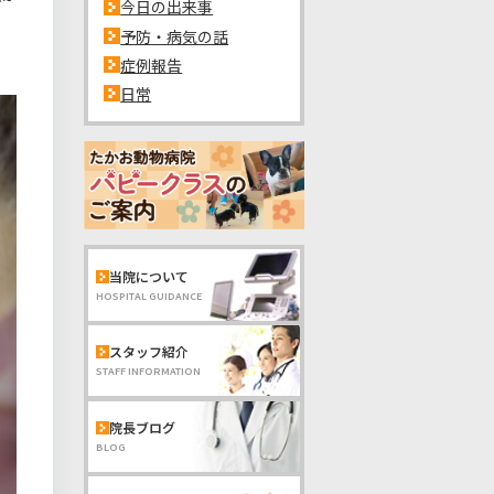
今日の出来事
予防・病気の話
症例報告
日常
当院について
HOSPITAL GUIDANCE
スタッフ紹介
STAFF INFORMATION
院長ブログ
BLOG