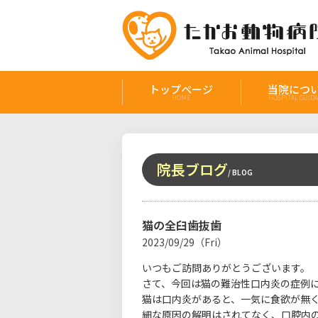
トップページ
当院につ
HOME
HOSPITAL GUID
院長ブログ
/ BLOG
猫の全臼歯抜歯
2023/09/29（Fri）
いつもご訪問ありがとうございます。
さて、今回は猫の難治性口内炎の症例
猫は口内炎があると、一気に食欲が無
細な原因の解明はされてなく、口腔内