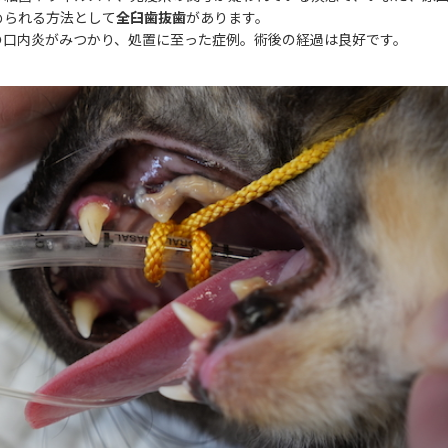
められる方法として
全臼歯抜歯
があります。
の口内炎がみつかり、処置に至った症例。術後の経過は良好です。