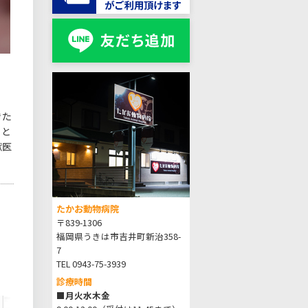
きた
こと
獣医
たかお動物病院
〒839-1306
福岡県うきは市吉井町新治358-
7
TEL 0943-75-3939
診療時間
■月火水木金